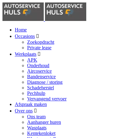
Home
Occasions
Zoekopdracht
Private lease
Werkplaats
APK
Onderhoud
Aircoservice
Bandenservice
Diagnose / storing
Schadeherstel
Pechhulp
Vervangend vervoer
Afspraak maken
Over ons
Ons team
Aanhanger huren
Wasplaats
Kentekenloket