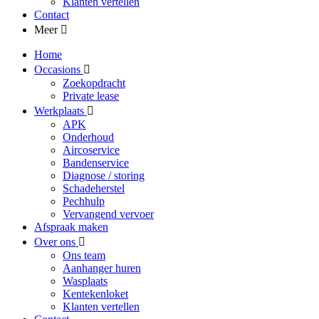
Klanten vertellen
Contact
Meer
Home
Occasions
Zoekopdracht
Private lease
Werkplaats
APK
Onderhoud
Aircoservice
Bandenservice
Diagnose / storing
Schadeherstel
Pechhulp
Vervangend vervoer
Afspraak maken
Over ons
Ons team
Aanhanger huren
Wasplaats
Kentekenloket
Klanten vertellen