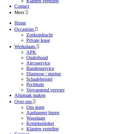
Klanten vertellen
Contact
Meer
Home
Occasions
Zoekopdracht
Private lease
Werkplaats
APK
Onderhoud
Aircoservice
Bandenservice
Diagnose / storing
Schadeherstel
Pechhulp
Vervangend vervoer
Afspraak maken
Over ons
Ons team
Aanhanger huren
Wasplaats
Kentekenloket
Klanten vertellen