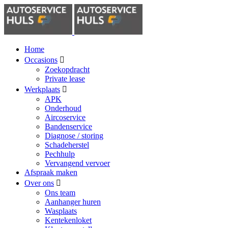
Home
Occasions
Zoekopdracht
Private lease
Werkplaats
APK
Onderhoud
Aircoservice
Bandenservice
Diagnose / storing
Schadeherstel
Pechhulp
Vervangend vervoer
Afspraak maken
Over ons
Ons team
Aanhanger huren
Wasplaats
Kentekenloket