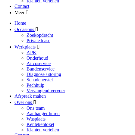
Klanten vertellen
Contact
Meer
Home
Occasions
Zoekopdracht
Private lease
Werkplaats
APK
Onderhoud
Aircoservice
Bandenservice
Diagnose / storing
Schadeherstel
Pechhulp
Vervangend vervoer
Afspraak maken
Over ons
Ons team
Aanhanger huren
Wasplaats
Kentekenloket
Klanten vertellen