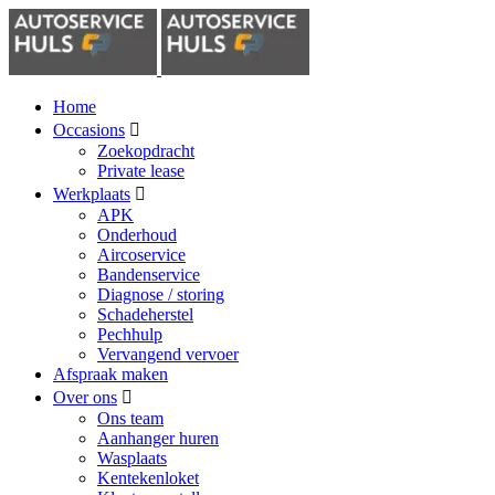
Home
Occasions
Zoekopdracht
Private lease
Werkplaats
APK
Onderhoud
Aircoservice
Bandenservice
Diagnose / storing
Schadeherstel
Pechhulp
Vervangend vervoer
Afspraak maken
Over ons
Ons team
Aanhanger huren
Wasplaats
Kentekenloket