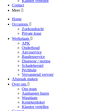
Klanten vertellen
Contact
Meer
Home
Occasions
Zoekopdracht
Private lease
Werkplaats
APK
Onderhoud
Aircoservice
Bandenservice
Diagnose / storing
Schadeherstel
Pechhulp
Vervangend vervoer
Afspraak maken
Over ons
Ons team
Aanhanger huren
Wasplaats
Kentekenloket
Klanten vertellen