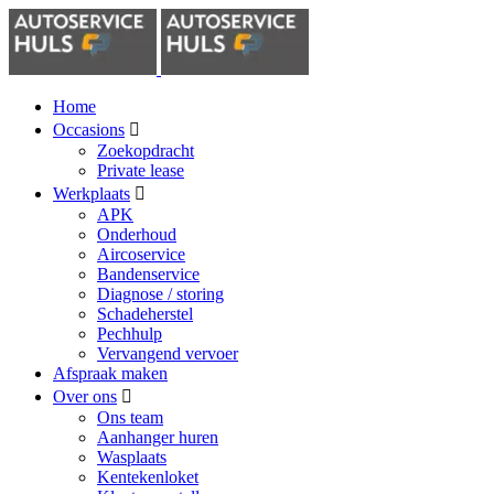
Home
Occasions
Zoekopdracht
Private lease
Werkplaats
APK
Onderhoud
Aircoservice
Bandenservice
Diagnose / storing
Schadeherstel
Pechhulp
Vervangend vervoer
Afspraak maken
Over ons
Ons team
Aanhanger huren
Wasplaats
Kentekenloket